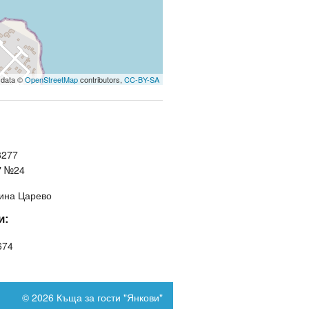
 data ©
OpenStreetMap
contributors,
CC-BY-SA
8277
" №24
щина Царево
и:
674
© 2026 Къща за гости "Янкови"