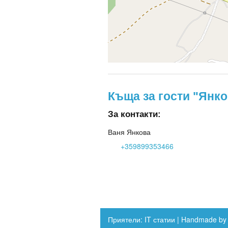
Къща за гости "Янк
За контакти:
Ваня Янкова
+359899353466
Приятели:
IT статии
|
Handmade by W