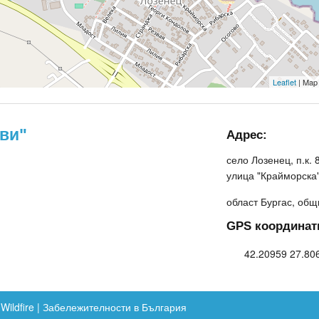
Leaflet
| Map
ови"
Адрес:
село Лозенец, п.к. 
улица "Крайморска
област Бургас, об
GPS координат
42.20959 27.80
ildfire
|
Забележителности в България